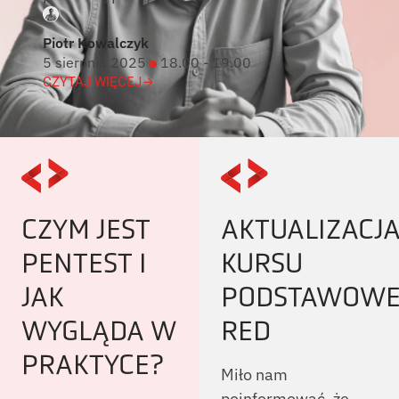
Piotr Kowalczyk
5 sierpnia 2025
18.00 - 19.00
CZYTAJ WIĘCEJ
CZYM JEST
AKTUALIZACJ
PENTEST I
KURSU
JAK
PODSTAWOW
WYGLĄDA W
RED
PRAKTYCE?
Miło nam
poinformować, że