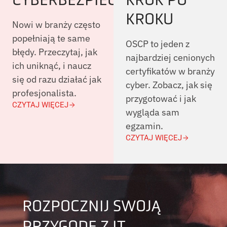
KROKU
Nowi w branży często
popełniają te same
OSCP to jeden z
błędy. Przeczytaj, jak
najbardziej cenionych
ich uniknąć, i naucz
certyfikatów w branży
się od razu działać jak
cyber. Zobacz, jak się
profesjonalista.
przygotować i jak
CZYTAJ WIĘCEJ
wygląda sam
egzamin.
CZYTAJ WIĘCEJ
ROZPOCZNIJ SWOJĄ
PRZYGODĘ Z IT