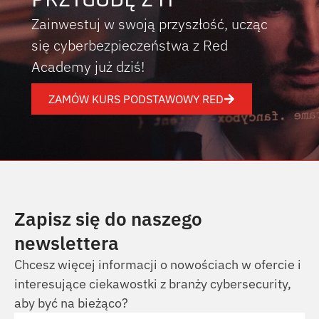
Zainwestuj w swoją przyszłość, ucząc
się cyberbezpieczeństwa z Red
Academy już dziś!
ZAMÓW KURS PODSTAWOWY RED
Zapisz się do naszego
newslettera
Chcesz więcej informacji o nowościach w ofercie i
interesujące ciekawostki z branży cybersecurity,
aby być na bieżąco?