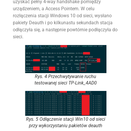
uzyskać pełny 4-way handshake pomiędzy
urządzeniem, a Access Pointem. W celu
rozłączenia stacji Windows 10 od sieci, wysłano
pakiety Deauth i po kilkunastu sekundach stacja
odłączyła się, a następnie powtórnie podłączyła do
sieci.
Rys. 4 Przechwytywanie ruchu
testowanej sieci TP-Link_4AD0
Rys. 5 Odłączenie stacji Win10 od sieci
przy wykorzystaniu pakietów deauth