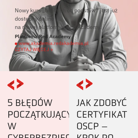
Nowy kurs „GoPhish od podstaw” jest już
dostępny online
na nowej platformie Red Academy.
Platforma Red Academy
www.akademia.redakademia.pl
CZYTAJ WIĘCEJ
5 BŁĘDÓW
JAK ZDOBYĆ
POCZĄTKUJĄCYCH
CERTYFIKAT
W
OSCP –
CYBERBEZPIECZEŃSTWIE
KROK PO