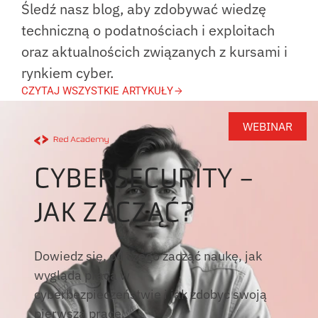
Śledź nasz blog, aby zdobywać wiedzę
techniczną o podatnościach i exploitach
oraz aktualnościch związanych z kursami i
rynkiem cyber.
CZYTAJ WSZYSTKIE ARTYKUŁY
WEBINAR
CYBERSECURITY -
JAK ZACZĄĆ?
Dowiedz się, od czego zacząć naukę, jak
wygląda praca w
cyberbezpieczeństwie i jak zdobyć swoją
pierwszą pracę.