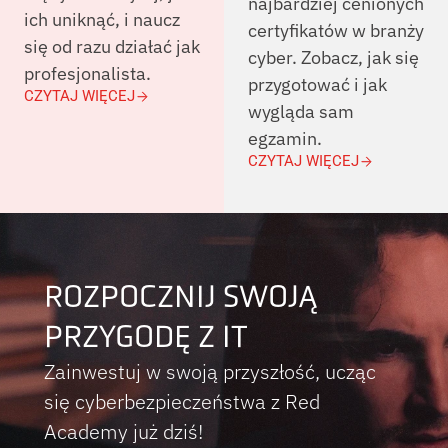
najbardziej cenionych
ich uniknąć, i naucz
certyfikatów w branży
się od razu działać jak
cyber. Zobacz, jak się
profesjonalista.
przygotować i jak
CZYTAJ WIĘCEJ
wygląda sam
egzamin.
CZYTAJ WIĘCEJ
ROZPOCZNIJ SWOJĄ
PRZYGODĘ Z IT
Zainwestuj w swoją przyszłość, ucząc
się cyberbezpieczeństwa z Red
Academy już dziś!