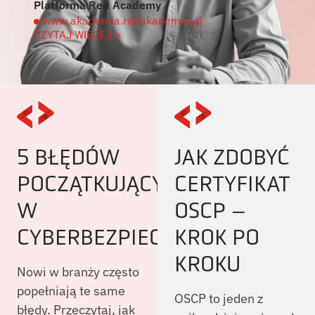
Platforma Red Academy
www.akademia.redakademia.pl
CZYTAJ WIĘCEJ
5 BŁĘDÓW
JAK ZDOBYĆ
POCZĄTKUJĄCYCH
CERTYFIKAT
W
OSCP –
CYBERBEZPIECZEŃSTWIE
KROK PO
KROKU
Nowi w branży często
popełniają te same
OSCP to jeden z
błędy. Przeczytaj, jak