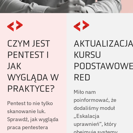
CZYM JEST
AKTUALIZACJ
PENTEST I
KURSU
JAK
PODSTAWOW
WYGLĄDA W
RED
PRAKTYCE?
Miło nam
poinformować, że
Pentest to nie tylko
dodaliśmy moduł
skanowanie luk.
„Eskalacja
Sprawdź, jak wygląda
uprawnień”, który
praca pentestera
obejmuje systemy