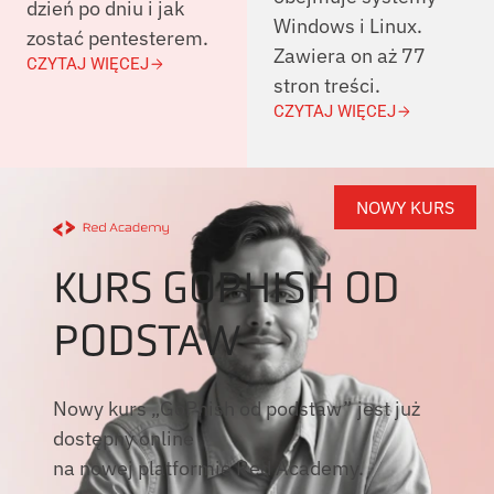
dzień po dniu i jak
Windows i Linux.
zostać pentesterem.
Zawiera on aż 77
CZYTAJ WIĘCEJ
stron treści.
CZYTAJ WIĘCEJ
NOWY KURS
KURS GOPHISH OD
PODSTAW
Nowy kurs „GoPhish od podstaw” jest już
dostępny online
na nowej platformie Red Academy.