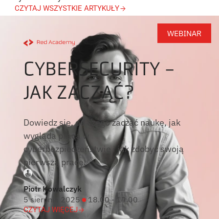
CZYTAJ WSZYSTKIE ARTYKUŁY
WEBINAR
CYBERSECURITY -
JAK ZACZĄĆ?
Dowiedz się, od czego zacząć naukę, jak
wygląda praca w
cyberbezpieczeństwie i jak zdobyć swoją
pierwszą pracę.
Piotr Kowalczyk
5 sierpnia 2025
18.00 - 19.00
CZYTAJ WIĘCEJ