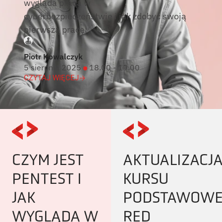
wygląda praca w
cyberbezpieczeństwie i jak zdobyć swoją
pierwszą pracę.
Piotr Kowalczyk
5 sierpnia 2025
18.00 - 19.00
CZYTAJ WIĘCEJ
CZYM JEST
AKTUALIZACJ
PENTEST I
KURSU
JAK
PODSTAWOW
WYGLĄDA W
RED