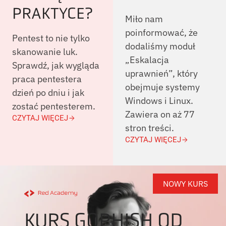
PRAKTYCE?
Miło nam
poinformować, że
Pentest to nie tylko
dodaliśmy moduł
skanowanie luk.
„Eskalacja
Sprawdź, jak wygląda
uprawnień”, który
praca pentestera
obejmuje systemy
dzień po dniu i jak
Windows i Linux.
zostać pentesterem.
Zawiera on aż 77
CZYTAJ WIĘCEJ
stron treści.
CZYTAJ WIĘCEJ
NOWY KURS
KURS GOPHISH OD