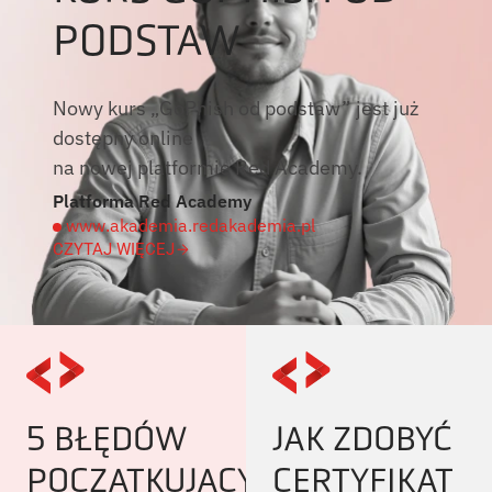
PODSTAW
Nowy kurs „GoPhish od podstaw” jest już
dostępny online
na nowej platformie Red Academy.
Platforma Red Academy
www.akademia.redakademia.pl
CZYTAJ WIĘCEJ
5 BŁĘDÓW
JAK ZDOBYĆ
POCZĄTKUJĄCYCH
CERTYFIKAT