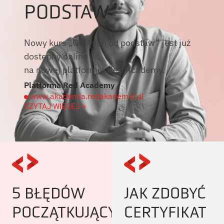
PODSTAW
Nowy kurs „GoPhish od podstaw” jest już
dostępny online
na nowej platformie Red Academy.
Platforma Red Academy
www.akademia.redakademia.pl
CZYTAJ WIĘCEJ
5 BŁĘDÓW
JAK ZDOBYĆ
POCZĄTKUJĄCYCH
CERTYFIKAT