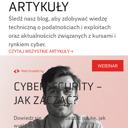
ARTYKUŁY
Śledź nasz blog, aby zdobywać wiedzę
techniczną o podatnościach i exploitach
oraz aktualnościch związanych z kursami i
rynkiem cyber.
CZYTAJ WSZYSTKIE ARTYKUŁY
WEBINAR
CYBERSECURITY -
JAK ZACZĄĆ?
Dowiedz się, od czego zacząć naukę, jak
wygląda praca w