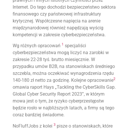
prawnych i innych istotnych czynności przez
Internet. Do tego dochodzi bezpieczeństwo sektora
finansowego czy państwowej infrastruktury
krytycznej. Współczesne napięcia na arenie
międzynarodowej również napędzają wyścig
kompetencji w zakresie cyberbezpieczeństwa.
1
Wg różnych opracowań
specjaliści
cyberbezpieczeństwa mogą liczyć na zarobki w
zakresie 22-28 tyś. brutto miesięcznie. W
przypadku umów B2B, na stanowiskach średniego
szczebla, można oczekiwać wynagrodzenia rzędu
2
140-180 zł netto za godzinę. Kolejne opracowanie
omawia raport Hays „Tackling the CyberSkills Gap.
Global Cyber Security Report 2023”, w którym
mowa jest o tym, że ryzyko cyberprzestępstw
będzie rosło w najbliższych latach, a firmy są tego
coraz bardziej świadome.
3
NoFluffJobs z kolei
pisze o stanowiskach, które