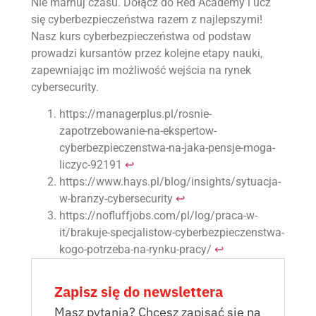
Nie marnuj czasu. Dołącz do Red Academy i ucz
się cyberbezpieczeństwa razem z najlepszymi!
Nasz kurs cyberbezpieczeństwa od podstaw
prowadzi kursantów przez kolejne etapy nauki,
zapewniając im możliwość wejścia na rynek
cybersecurity.
https://managerplus.pl/rosnie-
zapotrzebowanie-na-ekspertow-
cyberbezpieczenstwa-na-jaka-pensje-moga-
liczyc-92191
↩︎
https://www.hays.pl/blog/insights/sytuacja-
w-branzy-cybersecurity
↩︎
https://nofluffjobs.com/pl/log/praca-w-
it/brakuje-specjalistow-cyberbezpieczenstwa-
kogo-potrzeba-na-rynku-pracy/
↩︎
Zapisz się do newslettera
Masz pytania? Chcesz zapisać się na