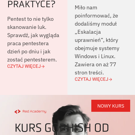
PRAKTYCE?
Miło nam
poinformować, że
Pentest to nie tylko
dodaliśmy moduł
skanowanie luk.
„Eskalacja
Sprawdź, jak wygląda
uprawnień”, który
praca pentestera
obejmuje systemy
dzień po dniu i jak
Windows i Linux.
zostać pentesterem.
Zawiera on aż 77
CZYTAJ WIĘCEJ
stron treści.
CZYTAJ WIĘCEJ
NOWY KURS
KURS GOPHISH OD