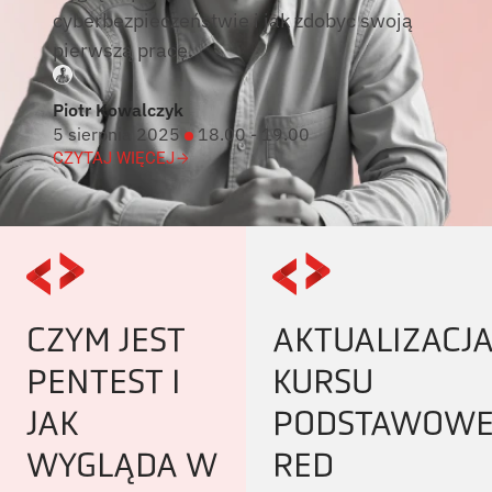
cyberbezpieczeństwie i jak zdobyć swoją
pierwszą pracę.
Piotr Kowalczyk
5 sierpnia 2025
18.00 - 19.00
CZYTAJ WIĘCEJ
CZYM JEST
AKTUALIZACJ
PENTEST I
KURSU
JAK
PODSTAWOW
WYGLĄDA W
RED